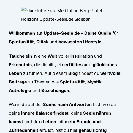
Willkommen
auf
Update-Seele.de
–
Deine Quelle
für
Spiritualität
,
Glück
und
bewussten Lifestyle
!
Tauche ein
in eine
Welt
voller
Inspiration
und
Erkenntnis
, die dir hilft, ein
erfülltes
und
glückliches
Leben
zu führen. Auf diesem
Blog
findest du
wertvolle
Beiträge
zu Themen wie
Spiritualität
,
Mystik
,
Astrologie
und
Beziehungen
.
Wenn du auf der
Suche nach Antworten
bist, wie du
deine
innere Balance findest
, deine
Seele nähren
kannst
und dein
Leben
mit
mehr Freude und
Zufriedenheit
erfüllst, bist du hier
genau richtig
.