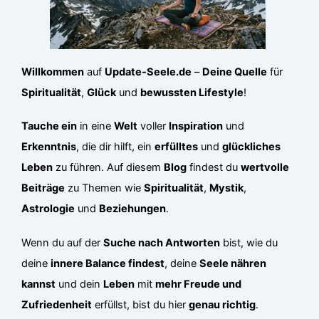
Willkommen
auf
Update-Seele.de
–
Deine Quelle
für
Spiritualität
,
Glück
und
bewussten Lifestyle
!
Tauche ein
in eine
Welt
voller
Inspiration
und
Erkenntnis
, die dir hilft, ein
erfülltes
und
glückliches
Leben
zu führen. Auf diesem
Blog
findest du
wertvolle
Beiträge
zu Themen wie
Spiritualität
,
Mystik
,
Astrologie
und
Beziehungen
.
Wenn du auf der
Suche nach Antworten
bist, wie du
deine
innere Balance findest
, deine
Seele nähren
kannst
und dein
Leben
mit
mehr Freude und
Zufriedenheit
erfüllst, bist du hier
genau richtig
.