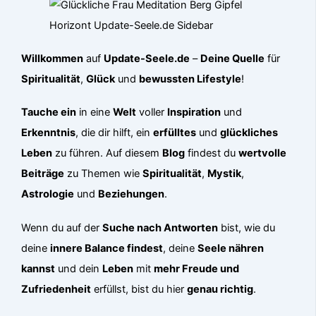
Willkommen
auf
Update-Seele.de
–
Deine Quelle
für
Spiritualität
,
Glück
und
bewussten Lifestyle
!
Tauche ein
in eine
Welt
voller
Inspiration
und
Erkenntnis
, die dir hilft, ein
erfülltes
und
glückliches
Leben
zu führen. Auf diesem
Blog
findest du
wertvolle
Beiträge
zu Themen wie
Spiritualität
,
Mystik
,
Astrologie
und
Beziehungen
.
Wenn du auf der
Suche nach Antworten
bist, wie du
deine
innere Balance findest
, deine
Seele nähren
kannst
und dein
Leben
mit
mehr Freude und
Zufriedenheit
erfüllst, bist du hier
genau richtig
.