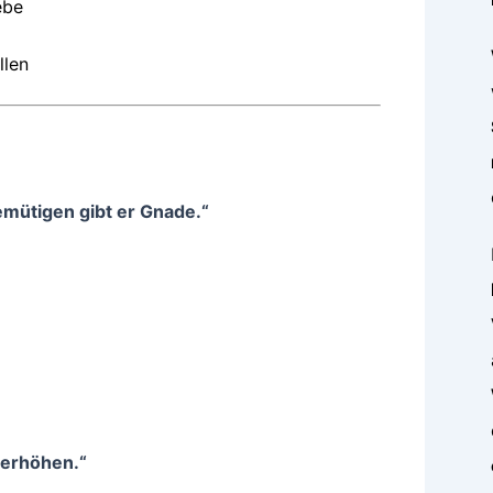
ebe
llen
mütigen gibt er Gnade.“
 erhöhen.“