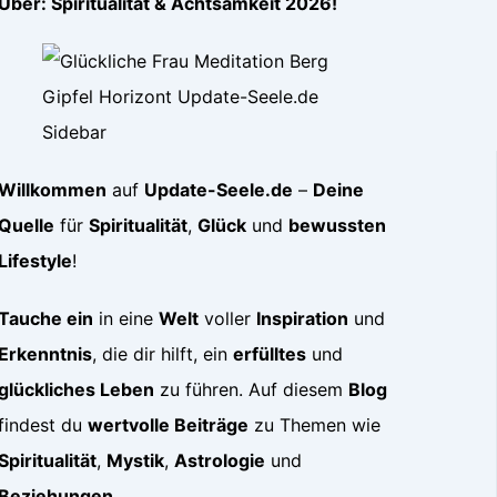
Über: Spiritualität & Achtsamkeit 2026!
Willkommen
auf
Update-Seele.de
–
Deine
Quelle
für
Spiritualität
,
Glück
und
bewussten
Lifestyle
!
Tauche ein
in eine
Welt
voller
Inspiration
und
Erkenntnis
, die dir hilft, ein
erfülltes
und
glückliches Leben
zu führen. Auf diesem
Blog
findest du
wertvolle Beiträge
zu Themen wie
Spiritualität
,
Mystik
,
Astrologie
und
Beziehungen
.