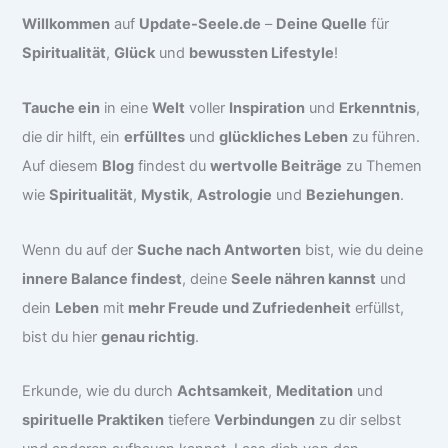
Willkommen
auf
Update-Seele.de
–
Deine Quelle
für
Spiritualität
,
Glück
und
bewussten Lifestyle
!
Tauche ein
in eine
Welt
voller
Inspiration
und
Erkenntnis
,
die dir hilft, ein
erfülltes
und
glückliches Leben
zu führen.
Auf diesem
Blog
findest du
wertvolle Beiträge
zu Themen
wie
Spiritualität
,
Mystik
,
Astrologie
und
Beziehungen
.
Wenn du auf der
Suche nach Antworten
bist, wie du deine
innere Balance findest
, deine
Seele nähren kannst
und
dein
Leben
mit
mehr Freude und Zufriedenheit
erfüllst,
bist du hier
genau richtig
.
Erkunde, wie du durch
Achtsamkeit
,
Meditation
und
spirituelle Praktiken
tiefere
Verbindungen
zu dir selbst