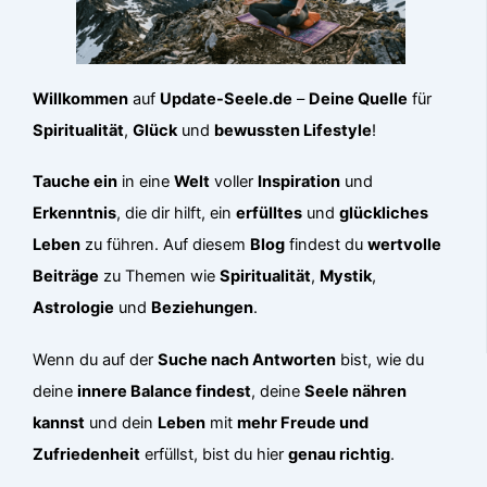
Willkommen
auf
Update-Seele.de
–
Deine Quelle
für
Spiritualität
,
Glück
und
bewussten Lifestyle
!
Tauche ein
in eine
Welt
voller
Inspiration
und
Erkenntnis
, die dir hilft, ein
erfülltes
und
glückliches
Leben
zu führen. Auf diesem
Blog
findest du
wertvolle
Beiträge
zu Themen wie
Spiritualität
,
Mystik
,
Astrologie
und
Beziehungen
.
Wenn du auf der
Suche nach Antworten
bist, wie du
deine
innere Balance findest
, deine
Seele nähren
kannst
und dein
Leben
mit
mehr Freude und
Zufriedenheit
erfüllst, bist du hier
genau richtig
.