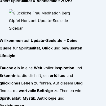
Über: Spiritualität & Achtsamkeit 2026!
Willkommen
auf
Update-Seele.de
–
Deine
Quelle
für
Spiritualität
,
Glück
und
bewussten
Lifestyle
!
Tauche ein
in eine
Welt
voller
Inspiration
und
Erkenntnis
, die dir hilft, ein
erfülltes
und
glückliches Leben
zu führen. Auf diesem
Blog
findest du
wertvolle Beiträge
zu Themen wie
Spiritualität
,
Mystik
,
Astrologie
und
Beziehungen
.