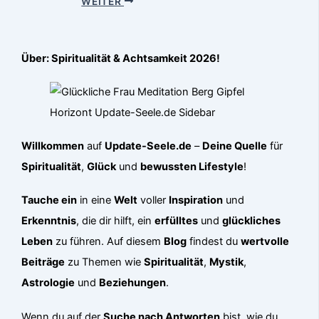
WEITER
Über: Spiritualität & Achtsamkeit 2026!
Willkommen
auf
Update-Seele.de
–
Deine Quelle
für
Spiritualität
,
Glück
und
bewussten Lifestyle
!
Tauche ein
in eine
Welt
voller
Inspiration
und
Erkenntnis
, die dir hilft, ein
erfülltes
und
glückliches
Leben
zu führen. Auf diesem
Blog
findest du
wertvolle
Beiträge
zu Themen wie
Spiritualität
,
Mystik
,
Astrologie
und
Beziehungen
.
Wenn du auf der
Suche nach Antworten
bist, wie du