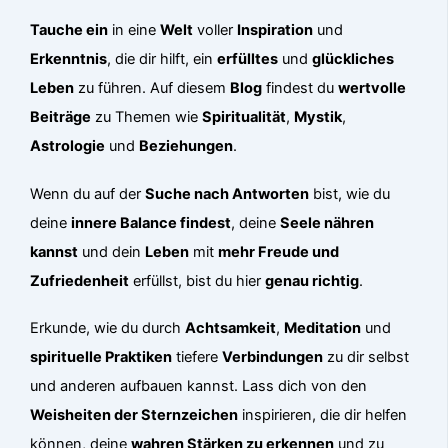
Tauche ein
in eine
Welt
voller
Inspiration
und
Erkenntnis
, die dir hilft, ein
erfülltes
und
glückliches
Leben
zu führen. Auf diesem
Blog
findest du
wertvolle
Beiträge
zu Themen wie
Spiritualität
,
Mystik
,
Astrologie
und
Beziehungen
.
Wenn du auf der
Suche nach Antworten
bist, wie du
deine
innere Balance findest
, deine
Seele nähren
kannst
und dein
Leben
mit
mehr Freude und
Zufriedenheit
erfüllst, bist du hier
genau richtig
.
Erkunde, wie du durch
Achtsamkeit
,
Meditation
und
spirituelle Praktiken
tiefere
Verbindungen
zu dir selbst
und anderen aufbauen kannst. Lass dich von den
Weisheiten der Sternzeichen
inspirieren, die dir helfen
können, deine
wahren Stärken zu erkennen
und zu