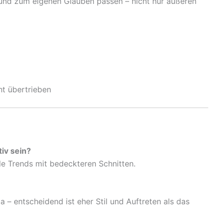
t und zum eigenen Glauben passen – nicht nur äußeren
ht übertrieben
iv sein?
le Trends mit bedeckteren Schnitten.
a – entscheidend ist eher Stil und Auftreten als das